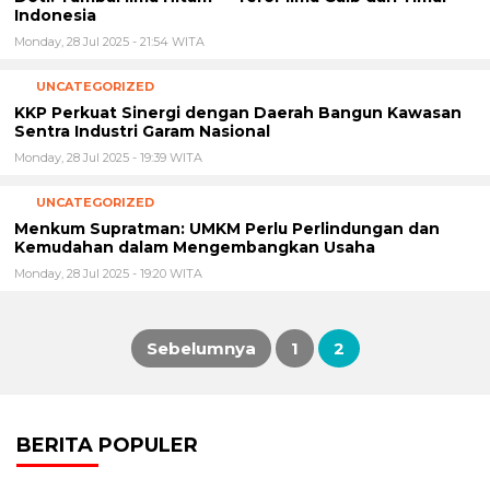
Indonesia
Monday, 28 Jul 2025 - 21:54 WITA
UNCATEGORIZED
KKP Perkuat Sinergi dengan Daerah Bangun Kawasan
Sentra Industri Garam Nasional
Monday, 28 Jul 2025 - 19:39 WITA
UNCATEGORIZED
Menkum Supratman: UMKM Perlu Perlindungan dan
Kemudahan dalam Mengembangkan Usaha
Monday, 28 Jul 2025 - 19:20 WITA
Sebelumnya
1
2
Posts
pagination
BERITA POPULER