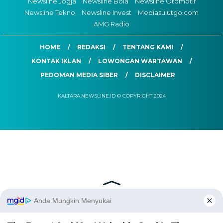
Newsline Jogja
Newsline Bola
Newsline Otomotif
Newsline Tekno
Newsline Invest
Mediasulutgo.com
AMG Radio
HOME
REDAKSI
TENTANG KAMI
KONTAK IKLAN
LOWONGAN WARTAWAN
PEDOMAN MEDIA SIBER
DISCLAIMER
KALTARA.NEWSLINE.ID © COPYRIGHT 2024