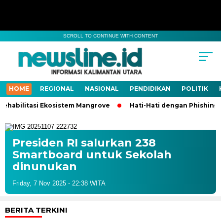
SCROLL TO CONTINUE WITH CONTENT
HOME
REGIONAL
NASIONAL
PENDIDIKAN
POLITIK
ehabilitasi Ekosistem Mangrove
Hati-Hati dengan Phishing! 
Presiden RI salurkan 238
Smartboard untuk Sekolah
dinunukan
Friday, 7 Nov 2025 - 22:38 WITA
BERITA TERKINI