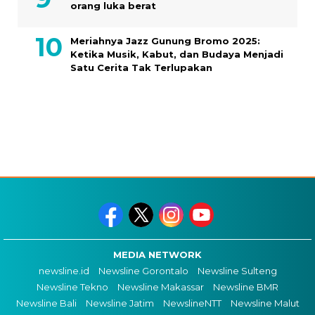
orang luka berat
Meriahnya Jazz Gunung Bromo 2025:
Ketika Musik, Kabut, dan Budaya Menjadi
Satu Cerita Tak Terlupakan
MEDIA NETWORK
newsline.id
Newsline Gorontalo
Newsline Sulteng
Newsline Tekno
Newsline Makassar
Newsline BMR
Newsline Bali
Newsline Jatim
NewslineNTT
Newsline Malut