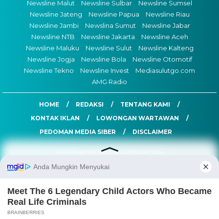
Newsline Malut
Newsline Sulbar
Newsline Sumsel
Newsline Jateng
Newsline Papua
Newsline Riau
Newsline Jambi
Newslina Sumut
Newsline Jabar
Newsline NTB
Newsline Jakarta
Newsline Aceh
Newsline Maluku
Newsline Sulut
Newsline Kalteng
Newsline Jogja
Newsline Bola
Newsline Otomotif
Newsline Tekno
Newsline Invest
Mediasulutgo.com
AMG Radio
HOME
REDAKSI
TENTANG KAMI
KONTAK IKLAN
LOWONGAN WARTAWAN
PEDOMAN MEDIA SIBER
DISCLAIMER
KALTARA.NEWSLINE.ID © COPYRIGHT 2024