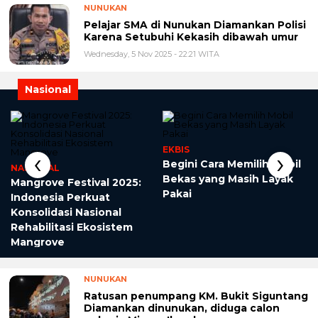
NUNUKAN
Pelajar SMA di Nunukan Diamankan Polisi
Karena Setubuhi Kekasih dibawah umur
Wednesday, 5 Nov 2025 - 22:21 WITA
Nasional
EKBIS
‹
›
Begini Cara Memilih Mobil
NASIONAL
Bekas yang Masih Layak
Mangrove Festival 2025:
Pakai
Indonesia Perkuat
Konsolidasi Nasional
Rehabilitasi Ekosistem
Mangrove
NUNUKAN
Ratusan penumpang KM. Bukit Siguntang
Diamankan dinunukan, diduga calon