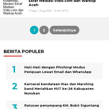
Ekraf Mediasi Vidio.com dan Warkop
Aceh
Friday, 1 Aug 2025 - 12:46 WITA
1
2
Selanjutnya
Posts
pagination
BERITA POPULER
Hati-Hati dengan Phishing! Modus
Penipuan Lewat Email dan WhatsApp
Karnaval kendaraan Hias dan Marching
band Meriahkan HUT ke-26 Kabupaten
Nunukan
Ratusan penumpang KM. Bukit Siguntang